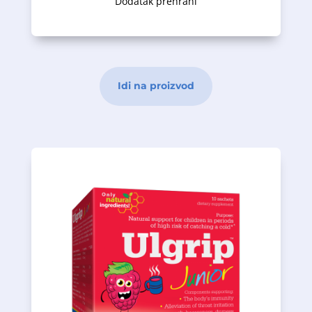
Dodatak prehrani
Idi na proizvod
kamilice.
rutinom i odabranim ekstraktima lipe i
i zove. Osim toga, preparat je dopunjen
maline u prahu, te koncentrata crne ribizle
prirodnog vitamina C i meda; na bazi
kvaliteta, sa standardizovanim sadržajem