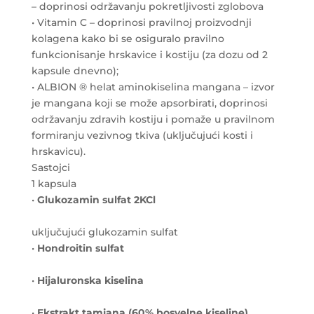
– doprinosi održavanju pokretljivosti zglobova
• Vitamin C – doprinosi pravilnoj proizvodnji
kolagena kako bi se osiguralo pravilno
funkcionisanje hrskavice i kostiju (za dozu od 2
kapsule dnevno);
• ALBION ® helat aminokiselina mangana – izvor
je mangana koji se može apsorbirati, doprinosi
održavanju zdravih kostiju i pomaže u pravilnom
formiranju vezivnog tkiva (uključujući kosti i
hrskavicu).
Sastojci
1 kapsula
•
Glukozamin sulfat 2KCl
uključujući glukozamin sulfat
•
Hondroitin sulfat
•
Hijaluronska kiselina
•
Ekstrakt tamjana (60% bosvelne kiseline)