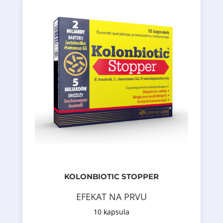
2003 Aug;9(8)1832-3)
Jan;94(1)44-7) i odraslih (1990; 132 188–192;
akutne dijareje kod djece (2005
Upotreba S. boulardii smanjuje trajanje
upotrebe
Svojstva, karakteristike i opravdanost
· Antibiotska terapija
· Putnička dijareja
· Akutna dijareja
kvasca S. boulardii i fruktooligosaharida.
bakterija L. rhamnosus GG i 5 milijardi
KOLONBIOTIC STOPPER
sadrži 2 milijarde mliječno-kiselih
EFEKAT NA PRVU
Hrana za specijalne medicinske svrhe koja
10 kapsula
Opis proizvoda