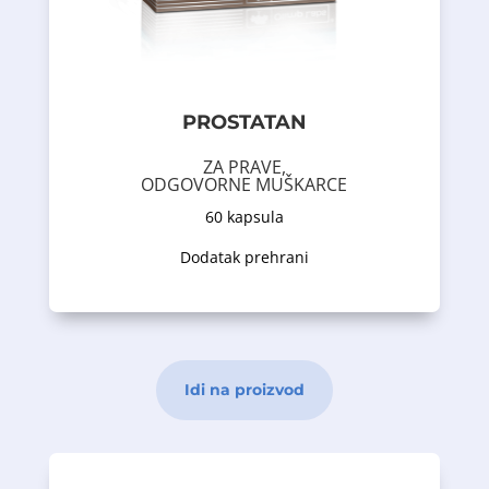
Naučna istraživanja su dokazala da:
aminokiselina helat.
i cinkom u obliku Albion
likopenom
PROSTATAN
bundeve i kopriva) obogaćen
(testerasta palma, sjemenke
sadrži sastav biljnih ekstrakata
ZA PRAVE,
Prostatan je dodatak prehrani koji
ODGOVORNE MUŠKARCE
60 kapsula
Opis proizvoda
Dodatak prehrani
Idi na proizvod