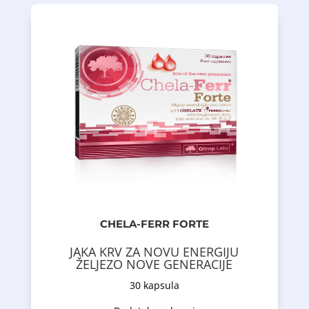
TRAACS metodom
naučno potvrđenom i patentiranom FT-IR
- aminokiselinski helat sa strukturom
istraživanjima
što je potvrđeno dugogodišnjim naučnim
- dobru podnošljivost, manje nuspojava,
- siguran rad
- visoku bioraspoloživost
FORTE ima:
Željezo sadržano u CHELA-FERR
kiselinom i vitaminima: C, B6, B12
naprednom kompleksu sa folnom
podnošljivog oblika željeza u
CHELA-FERR FORTE
visoko probavljivog i dobro
helata Albion (željezo bisglicinat),
JAKA KRV ZA NOVU ENERGIJU
Ferrochel u obliku aminokiselinskog
ŽELJEZO NOVE GENERACIJE
je dodatak prehrani koji sadrži
CHELA-FERR FORTE
30 kapsula
Opis proizvoda