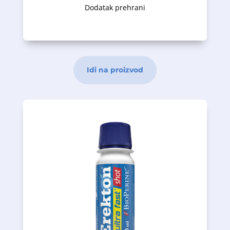
Dodatak prehrani
Idi na proizvod
reprodukciji.
doprinosi normalnoj plodnosti i
normalne nivoe testosterona u krvi i
mentalno blagostanje. Cink podržava
protiv umora i podržava opuštanje i
psihičkog umora. Ashwagandha ima tonik
tonizirajuće dejstvo, protiv fizičkog i
apsorpciju sastojaka. Ginseng ima
oblik proizvoda omogućava bržu