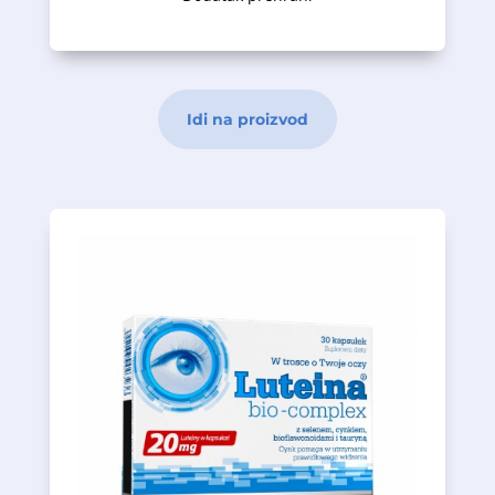
Idi na proizvod
doprinosi održavanju normalnog vida.
helat Albion ® (cink bisglicinat), što
koji se odlično resorbuje, aminokiselina
oksidativnog oštećenja, i cink , u obliku
koji se bave zaštitom ćelija od