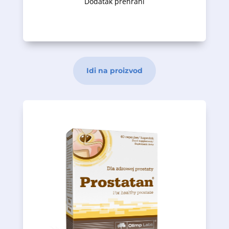
Dodatak prehrani
Idi na proizvod
krvi.
odgovarajućeg nivoa testosterona u
- cink - pomaže u održavanju
funkcija prostate;
doprinose održavanju normalnih
- sjemenke bundeve i kopriva -
urinarnog trakta kod muškaraca;
održavanju pravilnih funkcija
- testerasta palma - učestvuje u