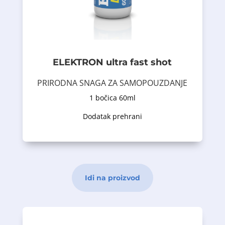
pantotensku kiselinu, cink i selen. Tečni
KSM-66, ekstrakt crnog bibera Bioperine®,
ginsenga, ekstrakt korijena Ashwagandha
citrulina, kao i ekstrakt korejskog
koja sadrži visoku dozu L-arginina i L-
ELEKTRON ultra fast shot
formula dizajnirana za odrasle muškarce
Erekton® Ultra Fast SHOT je inovativna
PRIRODNA SNAGA ZA SAMOPOUZDANJE
1 bočica 60ml
Opis proizvoda
Dodatak prehrani
Idi na proizvod