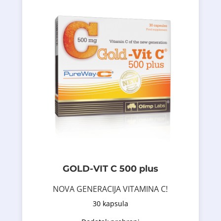
za želudac.
koji podržavaju imuni sistem, i pogodan je
obogaćenih citrusnim bioflavonoidima,
voskova (metabolita masnih kiselina)
askorbinske kiseline i prirodnih biljnih
Proizvod je kompleks mikrokapsula L-
nove generacije – PureWay-C®
koji sadrži patentiranu formulu vitamina C
Gold-Vit C® 500 Forte je dodatak ishrani
GOLD-VIT C 500 plus
NOVA GENERACIJA VITAMINA C
NOVA GENERACIJA VITAMINA C!
30 kapsula
Opis proizvoda