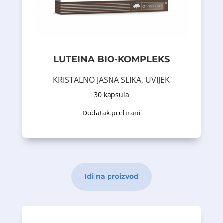
oku). Formula sadrži selen, koji je sastojak
protein koji se nalazi, između ostalog, u
u proizvodnji kolagena (strukturni
bioflavonoida i vitamina C , koji učestvuje
obogaćen dodatkom taurina, citrusnih
LUTEINA BIO-KOMPLEKS
bioaktivnih biljnih ekstrakata. Preparat je
Dodatak prehrani koji sadrži lutein iz
KRISTALNO JASNA SLIKA, UVIJEK
30 kapsula
Opis proizvoda
Dodatak prehrani
Idi na proizvod