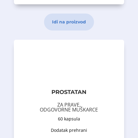
Idi na proizvod
krvi.
odgovarajućeg nivoa testosterona u
- cink - pomaže u održavanju
funkcija prostate;
doprinose održavanju normalnih
- sjemenke bundeve i kopriva -
urinarnog trakta kod muškaraca;
održavanju pravilnih funkcija
PROSTATAN
- testerasta palma - učestvuje u
Naučna istraživanja su dokazala da:
ZA PRAVE,
ODGOVORNE MUŠKARCE
aminokiselina helat.
60 kapsula
i cinkom u obliku Albion
likopenom
bundeve i kopriva) obogaćen
Dodatak prehrani
(testerasta palma, sjemenke