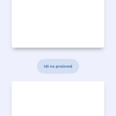
kulture bakterije mliječne kiseline
KOLONBIOTIC Junior
djecu, koji sadrži posebno odabrane
KOLONBIOTIC ® Junior je sinbiotik za
EFEKAT NA PRVU
14 vrećica
Opis proizvoda
Dodatak prehrani
Idi na proizvod
ograničena, posebno u jesen i zimu.
svetlosti; stoga je njegova dostupnost
zavisnosti od izlaganja sunčevoj
podvrgnute značajnim fluktuacijama u
rezultat endogene sinteze su
Količine vitamina D proizvedene kao
apsorpciju/upotrebu kalcija i fosfora.