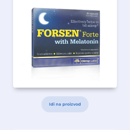
nervni sistem.
vitaminom B1 koji je blagotvoran za
vitaminom B6, važnim kod umora i
dodatno obogaćen magnezijumom i
utiču na proces uspavljivanja. Preparat je
koji zajedno sa melatoninom blagotvorno
kapsula sa sastavom biljnih ekstrakata
Forsen Forte je dodatak prehrani u obliku
Opis proizvoda
FORSEN Forte sa Melatoninom
Idi na proizvod
30 kapsula
Dodatak prehrani