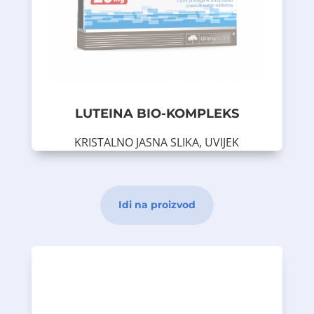
bioflavonoida i vitamina C , koji učestvuje
obogaćen dodatkom taurina, citrusnih
bioaktivnih biljnih ekstrakata. Preparat je
Dodatak prehrani koji sadrži lutein iz
Opis proizvoda
LUTEINA BIO-KOMPLEKS
KRISTALNO JASNA SLIKA, UVIJEK
30 kapsula
Dodatak prehrani
Idi na proizvod
funkcioniranje hrskavice i kostiju.
kako bi se osiguralo pravilno