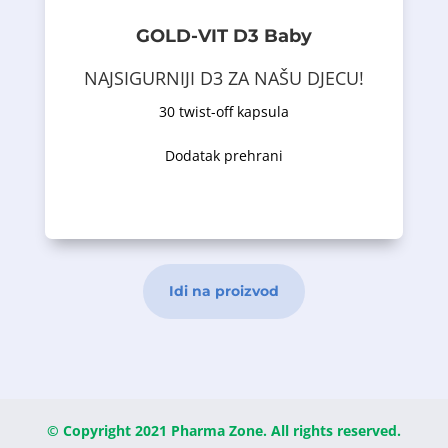
kalcija u krvotoku i potiče pravilnu
pomaže u održavanju adekvatnog nivoa
mineralizaciju zuba. Nadalje, vitamin D
rast i razvoj dječijih kostiju i
sadrži vitamin D, neophodan za pravilan
posebne medicinske svrhe. Preparat
Gold-Vit® D3 Baby – dijetetska hrana za
Opis proizvoda
GOLD-VIT D3 Baby
NAJSIGURNIJI D3 ZA NAŠU DJECU!
Idi na proizvod
30 twist-off kapsula
Dodatak prehrani
© Copyright 2021 Pharma Zone. All rights reserved.