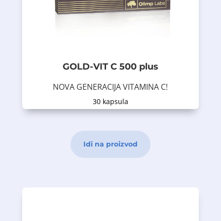
aminokiselina helat.
i cinkom u obliku Albion
likopenom
bundeve i kopriva) obogaćen
(testerasta palma, sjemenke
sadrži sastav biljnih ekstrakata
Prostatan je dodatak prehrani koji
GOLD-VIT C 500 plus
Opis proizvoda
NOVA GENERACIJA VITAMINA C!
30 kapsula
Dodatak prehrani
Idi na proizvod
kamilice.