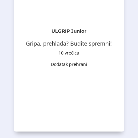
rutinom i odabranim ekstraktima lipe i
i zove. Osim toga, preparat je dopunjen
maline u prahu, te koncentrata crne ribizle
prirodnog vitamina C i meda; na bazi
kvaliteta, sa standardizovanim sadržajem
kombinacija voća acerole u prahu visokog
Ulgrip™ Junior je specijalno dizajnirana
pripremu toplog napitka
rastvorljivog praha koji se koristi za
Ovaj dodatak prehrani je u obliku ukusnog
ublažava iritaciju grla – kašalj, promuklost.
sastojcima, pojačava imunitet organizma i
Ulgrip™ Junior , zahvaljujući svojim
ULGRIP Junior
Opis proizvoda
Gripa, prehlada? Budite spremni!
10 vrećica
Dodatak prehrani