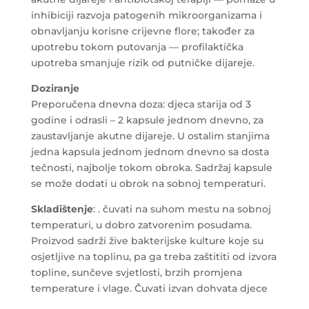
inhibiciji razvoja patogenih mikroorganizama i
obnavljanju korisne crijevne flore; također za
upotrebu tokom putovanja — profilaktička
upotreba smanjuje rizik od putničke dijareje.
Doziranje
Preporučena dnevna doza: djeca starija od 3
godine i odrasli – 2 kapsule jednom dnevno, za
zaustavljanje akutne dijareje. U ostalim stanjima
jedna kapsula jednom jednom dnevno sa dosta
tečnosti, najbolje tokom obroka. Sadržaj kapsule
se može dodati u obrok na sobnoj temperaturi.
Skladištenje
: . čuvati na suhom mestu na sobnoj
temperaturi, u dobro zatvorenim posudama.
Proizvod sadrži žive bakterijske kulture koje su
osjetljive na toplinu, pa ga treba zaštititi od izvora
topline, sunčeve svjetlosti, brzih promjena
temperature i vlage. Čuvati izvan dohvata djece