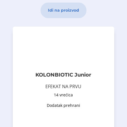
Idi na proizvod
i za odrasle i za djecu
GG je siguran soj bakterija, široko testiran,
ravnoteže crijeva. Lactobacillus rhamnosus
jedan je od faktora mikrobiološke
mikrobiomu. Njihova pravilna proporcija
prirodno pojavljuju u ljudskom
Bakterije mliječne kiseline su sojevi koji se
sistema.
pravilnom funkcioniranju imunološkog
oligosaharide i Vitamin D koji pomaže u
(7×10 9 CFU*). Osim toga, sadrži frukto-
visokoj koncentraciji od čak 7 milijardi
Lactobacillus rhamnosus GG, u izuzetno