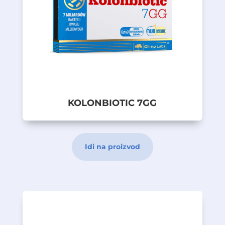
su prirodni izvor energije za bakterije.
CFU) i dodatno frukto-oligosaharide, koji
koncentraciji od čak 7 milijardi (7 × 10
9
rhamnosus GG, u izuzetno visokoj
mliječne kiseline Lactobacillus
koji sadrži odabrane kulture bakterija
KOLONBIOTIC 7 GG je dodatak prehrani
Opis proizvoda
KOLONBIOTIC 7GG
EFEKAT NA PRVU
10 kapsula
Idi na proizvod
Dodatak prehrani
kapsule dnevno);
hrskavice i kostiju (za dozu od 2