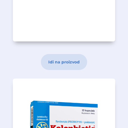
sadrži sastav biljnih ekstrakata
Prostatan je dodatak prehrani koji
Opis proizvoda
Idi na proizvod
bakterije.
cikorije izvor su energije za probiotske
dobijeni enzimskom hidrolizom inulina
mikrokapsuliranja. Fruktooligosaharidi,
zaštićene su metodom
sadržane u KOLONBIOTIC 7 GG
tako i kod djece. Probiotičke bakterije
široko testiran soj, kako kod odraslih
Lactobacillus rhamnosus GG je siguran i