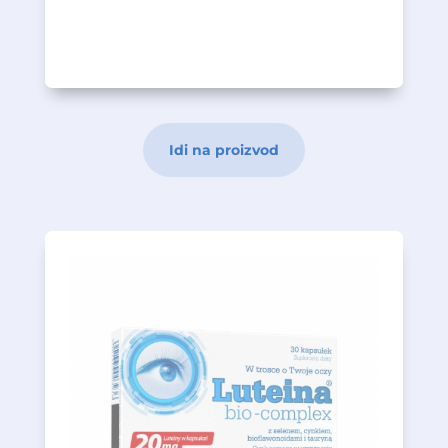
Opis proizvoda
Idi na proizvod
doprinosi održavanju normalnog vida.
helat Albion ® (cink bisglicinat), što
koji se odlično resorbuje, aminokiselina
oksidativnog oštećenja, i cink , u obliku
koji se bave zaštitom ćelija od
oku). Formula sadrži selen, koji je sastojak
protein koji se nalazi, između ostalog, u
u proizvodnji kolagena (strukturni