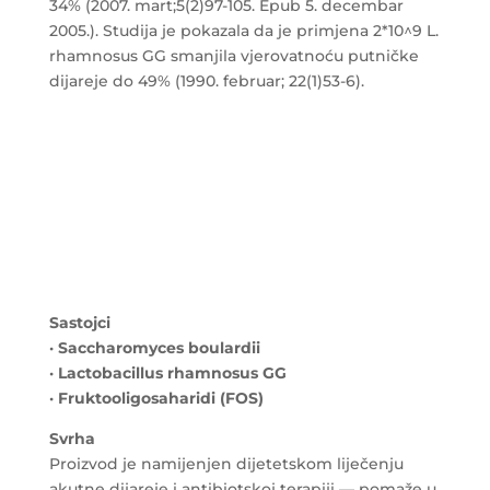
34% (2007. mart;5(2)97-105. Epub 5. decembar
2005.). Studija je pokazala da je primjena 2*10^9 L.
rhamnosus GG smanjila vjerovatnoću putničke
dijareje do 49% (1990. februar; 22(1)53-6).
Sastojci
· Saccharomyces boulardii
· Lactobacillus rhamnosus GG
· Fruktooligosaharidi (FOS)
Svrha
Proizvod je namijenjen dijetetskom liječenju
akutne dijareje i antibiotskoj terapiji — pomaže u