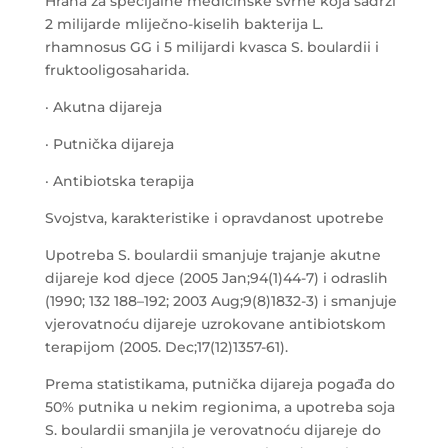
Hrana za specijalne medicinske svrhe koja sadrži
2 milijarde mliječno-kiselih bakterija L.
rhamnosus GG i 5 milijardi kvasca S. boulardii i
fruktooligosaharida.
· Akutna dijareja
· Putnička dijareja
· Antibiotska terapija
Svojstva, karakteristike i opravdanost upotrebe
Upotreba S. boulardii smanjuje trajanje akutne
dijareje kod djece (2005 Jan;94(1)44-7) i odraslih
(1990; 132 188–192; 2003 Aug;9(8)1832-3) i smanjuje
vjerovatnoću dijareje uzrokovane antibiotskom
terapijom (2005. Dec;17(12)1357-61).
Prema statistikama, putnička dijareja pogađa do
50% putnika u nekim regionima, a upotreba soja
S. boulardii smanjila je verovatnoću dijareje do