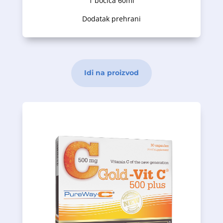
1 bočica 60ml
Dodatak prehrani
Idi na proizvod
krvi.
odgovarajućeg nivoa testosterona u
- cink - pomaže u održavanju
funkcija prostate;
doprinose održavanju normalnih
- sjemenke bundeve i kopriva -
urinarnog trakta kod muškaraca;
održavanju pravilnih funkcija
- testerasta palma - učestvuje u
Naučna istraživanja su dokazala da: