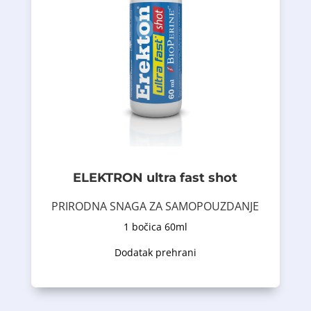
mentalno blagostanje. Cink podržava
protiv umora i podržava opuštanje i
psihičkog umora. Ashwagandha ima tonik
tonizirajuće dejstvo, protiv fizičkog i
apsorpciju sastojaka. Ginseng ima
oblik proizvoda omogućava bržu
pantotensku kiselinu, cink i selen. Tečni
KSM-66, ekstrakt crnog bibera Bioperine®,
ginsenga, ekstrakt korijena Ashwagandha
citrulina, kao i ekstrakt korejskog
koja sadrži visoku dozu L-arginina i L-
ELEKTRON ultra fast shot
formula dizajnirana za odrasle muškarce
Erekton® Ultra Fast SHOT je inovativna
PRIRODNA SNAGA ZA SAMOPOUZDANJE
1 bočica 60ml
Opis proizvoda
Dodatak prehrani