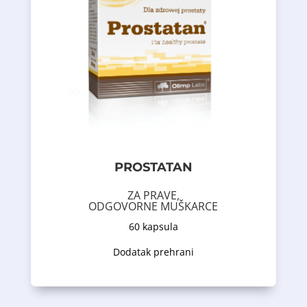
odgovarajućeg nivoa testosterona u
- cink - pomaže u održavanju
funkcija prostate;
doprinose održavanju normalnih
- sjemenke bundeve i kopriva -
urinarnog trakta kod muškaraca;
održavanju pravilnih funkcija
- testerasta palma - učestvuje u
Naučna istraživanja su dokazala da:
aminokiselina helat.
i cinkom u obliku Albion
likopenom
PROSTATAN
bundeve i kopriva) obogaćen
(testerasta palma, sjemenke
sadrži sastav biljnih ekstrakata
ZA PRAVE,
Prostatan je dodatak prehrani koji
ODGOVORNE MUŠKARCE
60 kapsula
Opis proizvoda
Dodatak prehrani