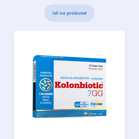
Idi na proizvod
bakterije.
cikorije izvor su energije za probiotske
dobijeni enzimskom hidrolizom inulina
mikrokapsuliranja. Fruktooligosaharidi,
zaštićene su metodom
sadržane u KOLONBIOTIC 7 GG
tako i kod djece. Probiotičke bakterije
široko testiran soj, kako kod odraslih
Lactobacillus rhamnosus GG je siguran i
su prirodni izvor energije za bakterije.
CFU) i dodatno frukto-oligosaharide, koji