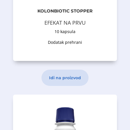
kvasca S. boulardii i fruktooligosaharida.
bakterija L. rhamnosus GG i 5 milijardi
KOLONBIOTIC STOPPER
sadrži 2 milijarde mliječno-kiselih
EFEKAT NA PRVU
Hrana za specijalne medicinske svrhe koja
10 kapsula
Opis proizvoda
Dodatak prehrani
Idi na proizvod
reprodukciji.
doprinosi normalnoj plodnosti i
normalne nivoe testosterona u krvi i