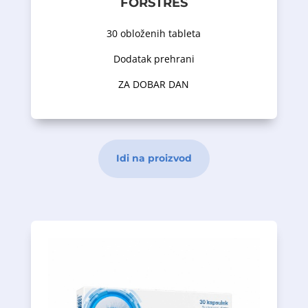
FORSTRES
u obliku obloženih tableta; Sadrži
Forstres™ je dodatak prehrani dostupan
30 obloženih tableta
Dodatak prehrani
Opis proizvoda
ZA DOBAR DAN
Idi na proizvod