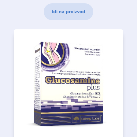
Idi na proizvod
funkcioniranje hrskavice i kostiju.
kako bi se osiguralo pravilno
podržava pravilnu proizvodnju kolagena
sulfat, glukozamin sulfat i vitamin C, koji
Glukozamin plus
sadrži hondroitin
sulfat i vitamin C.