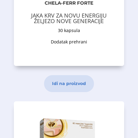
podnošljivog oblika željeza u
CHELA-FERR FORTE
visoko probavljivog i dobro
helata Albion (željezo bisglicinat),
JAKA KRV ZA NOVU ENERGIJU
Ferrochel u obliku aminokiselinskog
ŽELJEZO NOVE GENERACIJE
je dodatak prehrani koji sadrži
CHELA-FERR FORTE
30 kapsula
Opis proizvoda
Dodatak prehrani
Idi na proizvod
krvi.