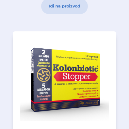
Idi na proizvod
2003 Aug;9(8)1832-3)
Jan;94(1)44-7) i odraslih (1990; 132 188–192;
akutne dijareje kod djece (2005
Upotreba S. boulardii smanjuje trajanje
upotrebe
Svojstva, karakteristike i opravdanost
· Antibiotska terapija
· Putnička dijareja
· Akutna dijareja