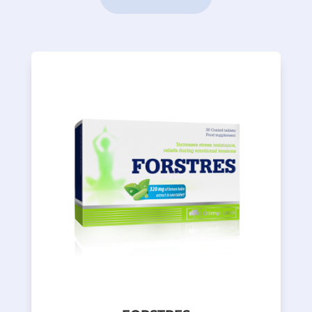
umora i umora.
magnezijum i vitamin B6 za smanjenje
tokom stresnih situacija, kao i
ekstrakata koji podržavaju organizam
kompoziciju pažljivo odabranih biljnih