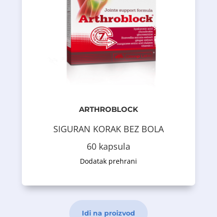
• Vitamin C - doprinosi pravilnoj
pokretljivosti zglobova
officinale L.) - doprinosi održavanju
• Ekstrakt korijena đumbira (Zingiber
održavanje pokretljivosti zglobova;
sadržaja bosvelne kiseline, podržava
• Ekstrakt Boswellia serrata - sa 60%
uglavnom zglobnog tkiva
glavnih komponenti vezivnog tkiva,
• Hijaluronska kiselina - jedna je od
tvari koje su dio vezivnog tkiva.
komponenta glikozaminoglikana -
Glukozamin je strukturna
pojavljuju u ljudskom tijelu.
ARTHROBLOCK
- su jedinjenja koja se prirodno
• Glukozamin sulfat i hondroitin sulfat
SIGURAN KORAK BEZ BOLA
Opis proizvoda
60 kapsula
Dodatak prehrani
Idi na proizvod