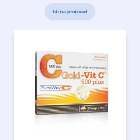
Idi na proizvod
za želudac.
koji podržavaju imuni sistem, i pogodan je
obogaćenih citrusnim bioflavonoidima,
voskova (metabolita masnih kiselina)
askorbinske kiseline i prirodnih biljnih
Proizvod je kompleks mikrokapsula L-
nove generacije – PureWay-C®
koji sadrži patentiranu formulu vitamina C