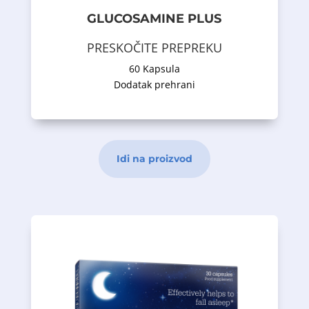
sadrži glukozamin sulfat, hondroitin
GLUCOSAMINE PLUS
Dodatak prehrani u kapsulama, koji
PRESKOČITE PREPREKU
Opis proizvoda
60 Kapsula
Dodatak prehrani
Idi na proizvod