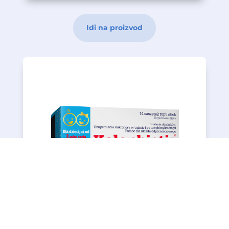
Idi na proizvod
i za odrasle i za djecu
GG je siguran soj bakterija, široko testiran,
ravnoteže crijeva. Lactobacillus rhamnosus
jedan je od faktora mikrobiološke
mikrobiomu. Njihova pravilna proporcija
prirodno pojavljuju u ljudskom
Bakterije mliječne kiseline su sojevi koji se
sistema.
pravilnom funkcioniranju imunološkog
oligosaharide i Vitamin D koji pomaže u
(7×10 9 CFU*). Osim toga, sadrži frukto-
visokoj koncentraciji od čak 7 milijardi