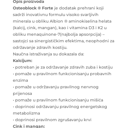
Opis proizvoda
Osteoblock ® Forte
je dodatak prehrani koji
sadrži inovativnu formulu visoko svarljivih
minerala u obliku Albion ® aminokiselina helata
(kalcij, cink, mangan), kao i vitamina D3 i K2 u
obliku menaquinone-7(najbolja apsorpcija) –
sastojci sa sinergističkim efektima, neophodni za
održavanje zdravih kostiju.
Naučna istraživanja su dokazala da:
Kalcijum:
• potreban je za održavanje zdravih zuba i kostiju
• pomaže u pravilnom funkcionisanju probavnih
enzima
• pomaže u održavanju pravilnog nervnog
prijenosa
• pomaže u pravilnom funkcionisanju mišića
• doprinosi održavanju pravilnog energetskog
metabolizma
• doprinosi pravilnom zgrušavanju krvi
Cink i mangan: