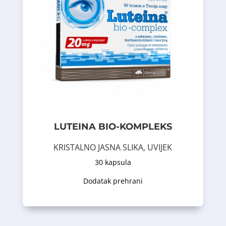
doprinosi održavanju normalnog vida.
helat Albion ® (cink bisglicinat), što
koji se odlično resorbuje, aminokiselina
oksidativnog oštećenja, i cink , u obliku
koji se bave zaštitom ćelija od
oku). Formula sadrži selen, koji je sastojak
protein koji se nalazi, između ostalog, u
u proizvodnji kolagena (strukturni
bioflavonoida i vitamina C , koji učestvuje
obogaćen dodatkom taurina, citrusnih
LUTEINA BIO-KOMPLEKS
bioaktivnih biljnih ekstrakata. Preparat je
Dodatak prehrani koji sadrži lutein iz
KRISTALNO JASNA SLIKA, UVIJEK
30 kapsula
Opis proizvoda
Dodatak prehrani