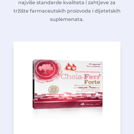
najviše standarde kvaliteta i zahtjeve za
tržište farmaceutskih proizvoda i dijetetskih
suplemenata.
TRAACS metodom
naučno potvrđenom i patentiranom FT-IR
- aminokiselinski helat sa strukturom
istraživanjima
što je potvrđeno dugogodišnjim naučnim
- dobru podnošljivost, manje nuspojava,
- siguran rad
- visoku bioraspoloživost
FORTE ima:
Željezo sadržano u CHELA-FERR
kiselinom i vitaminima: C, B6, B12
naprednom kompleksu sa folnom