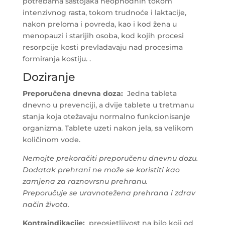
potrebama sastojaka neophodnih tokom
intenzivnog rasta, tokom trudnoće i laktacije,
nakon preloma i povreda, kao i kod žena u
menopauzi i starijih osoba, kod kojih procesi
resorpcije kosti prevladavaju nad procesima
formiranja kostiju. .
Doziranje
Preporučena dnevna doza:
Jedna tableta
dnevno u prevenciji, a dvije tablete u tretmanu
stanja koja otežavaju normalno funkcionisanje
organizma. Tablete uzeti nakon jela, sa velikom
količinom vode.
Nemojte prekoračiti preporučenu dnevnu dozu.
Dodatak prehrani ne može se koristiti kao
zamjena za raznovrsnu prehranu.
Preporučuje se uravnotežena prehrana i zdrav
način života.
Kontraindikacije:
preosjetljivost na bilo koji od